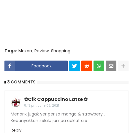
Tags:
Makan
Review
Shopping
Facebook
3 COMMENTS
✿Cik Cappuccino Latte ✿
8:43 pm, June 02, 2021
Menarik jugak yer perisa mango & strawbery .
Kebanyakkan selalu jumpa coklat aje
Reply