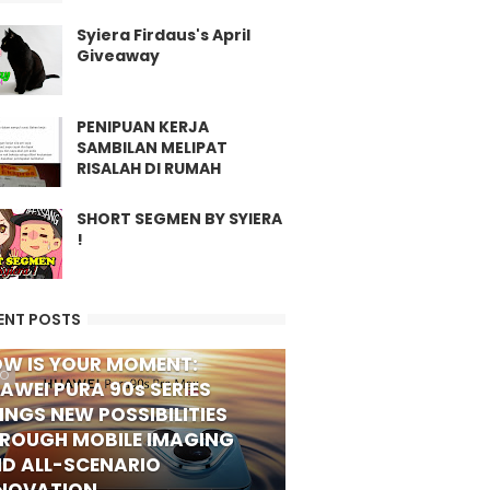
Syiera Firdaus's April
Giveaway
PENIPUAN KERJA
SAMBILAN MELIPAT
RISALAH DI RUMAH
SHORT SEGMEN BY SYIERA
!
ENT POSTS
W IS YOUR MOMENT:
FO
AWEI PURA 90s SERIES
INGS NEW POSSIBILITIES
ROUGH MOBILE IMAGING
D ALL-SCENARIO