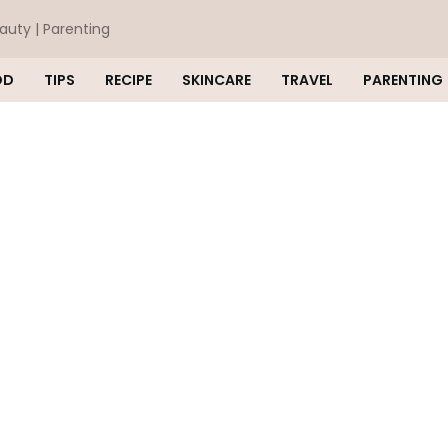
eauty | Parenting
OD
TIPS
RECIPE
SKINCARE
TRAVEL
PARENTING