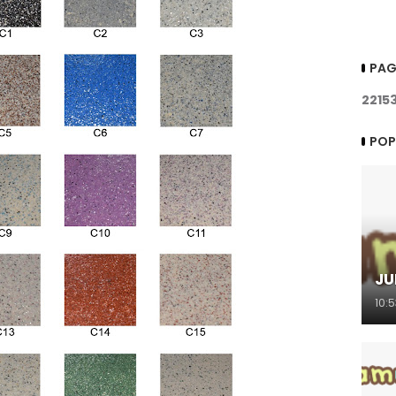
PAG
2
2
1
5
POP
JU
10: