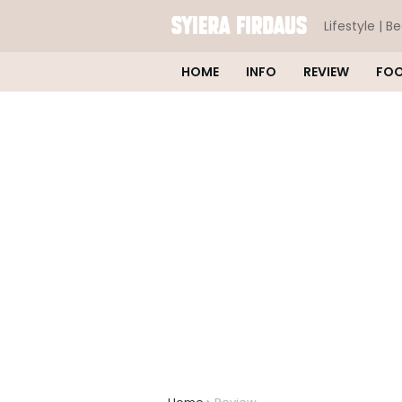
Lifestyle | B
HOME
INFO
REVIEW
FO