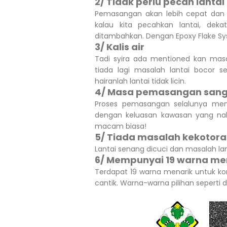
2/ Tidak perlu pecah lantai
Pemasangan akan lebih cepat dan 
kalau kita pecahkan lantai, dek
ditambahkan. Dengan Epoxy Flake Syst
3/ Kalis air
Tadi syira ada mentioned kan masa
tiada lagi masalah lantai bocor s
hairanlah lantai tidak licin.
4/ Masa pemasangan sanga
Proses pemasangan selalunya me
dengan keluasan kawasan yang nak
macam biasa!
5/ Tiada masalah kekotora
Lantai senang dicuci dan masalah lan
6/ Mempunyai 19 warna me
Terdapat 19 warna menarik untuk kor
cantik. Warna-warna pilihan seperti 