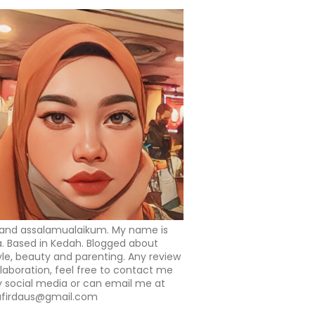
 and assalamualaikum. My name is
a. Based in Kedah. Blogged about
tyle, beauty and parenting. Any review
llaboration, feel free to contact me
 social media or can email me at
afirdaus@gmail.com