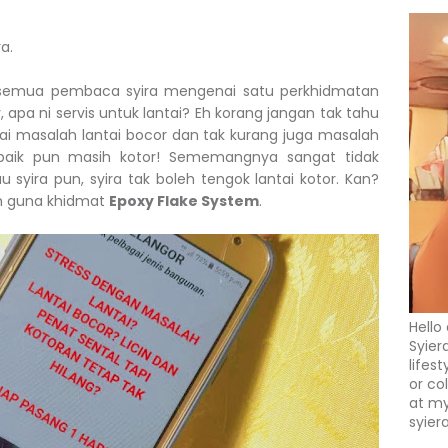
a.
n semua pembaca syira mengenai satu perkhidmatan
, apa ni servis untuk lantai? Eh korang jangan tak tahu
ai masalah lantai bocor dan tak kurang juga masalah
s baik pun masih kotor! Sememangnya sangat tidak
yira pun, syira tak boleh tengok lantai kotor. Kan?
lah guna khidmat
Epoxy Flake System
.
Hello
Syier
lifes
or co
at my
syier