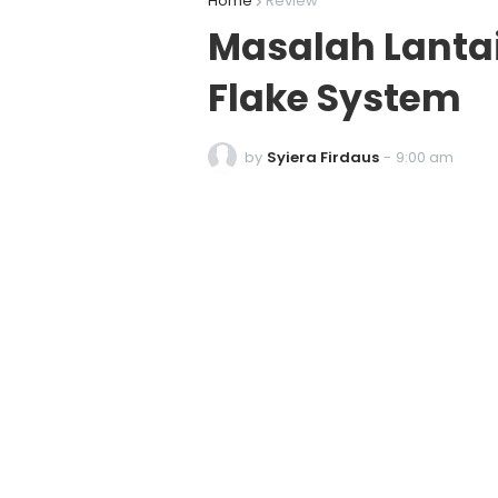
Home
Review
Masalah Lanta
Flake System
by
Syiera Firdaus
-
9:00 am