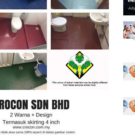
IN
July