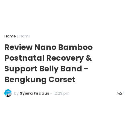
Home
Hamil
Review Nano Bamboo
Postnatal Recovery &
Support Belly Band -
Bengkung Corset
0
by
Syiera Firdaus
-
12:23 pm