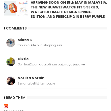
ARRIVING SOON ON 19th MAY IN MALAYSIA,
THE NEW HUAWEI WATCH FIT 5 SERIES,
WATCH ULTIMATE DESIGN SPRING
EDITION, AND FREECLIP 2 IN BERRY PURPLE
COMMENTS
Mieza S
tahun ni kite pun shoping sini
Ciktie
Oo.. hari2 pun ada pilihan baju raya juga ye
Norliza Nordin
Senang beli kt 1tempat je
READ THEM