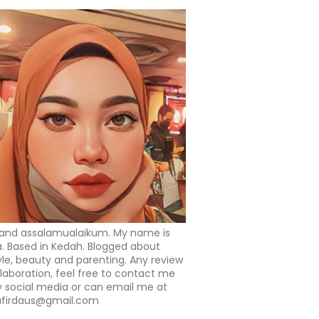
 and assalamualaikum. My name is
a. Based in Kedah. Blogged about
tyle, beauty and parenting. Any review
llaboration, feel free to contact me
 social media or can email me at
afirdaus@gmail.com