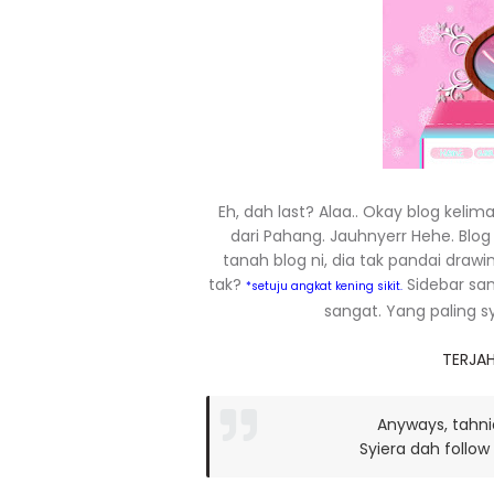
Eh, dah last? Alaa.. Okay blog kelima
dari Pahang. Jauhnyerr Hehe. Blog
tanah blog ni, dia tak pandai draw
tak?
Sidebar san
*setuju angkat kening sikit.
sangat. Yang paling sy
TERJAH
Anyways, tahni
Syiera dah follow