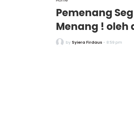
Home
Pemenang Seg
Menang ! oleh 
by
Syiera Firdaus
-
8:59 pm