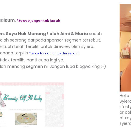
laikum.
*Jawab jangan tak jawab
: Saya Nak Menang ! oleh Aimi & Maria
sudah
alah seorang daripada sponsor segmen tersebut.
tuah telah terpilih untuk direview oleh syiera.
epada terpilih
*tepuk tangan untuk diri sendiri.
dak terpilih, nanti cuba lagi ye.
elah menang segmen ni. Jangan lupa blogwalking ;-)
Hello
Syier
lifes
or co
at my
syier