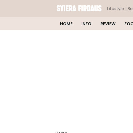
Lifestyle | B
HOME
INFO
REVIEW
FO