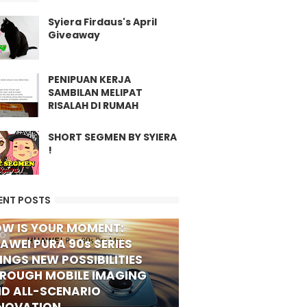
Syiera Firdaus's April
Giveaway
PENIPUAN KERJA
SAMBILAN MELIPAT
RISALAH DI RUMAH
SHORT SEGMEN BY SYIERA
!
ENT POSTS
W IS YOUR MOMENT:
FO
AWEI PURA 90s SERIES
INGS NEW POSSIBILITIES
ROUGH MOBILE IMAGING
D ALL-SCENARIO