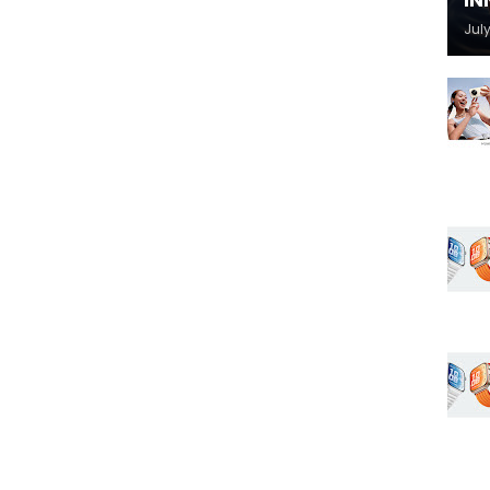
IN
July