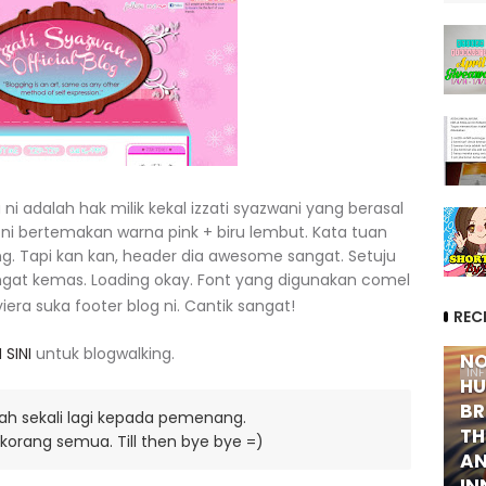
 ni adalah hak milik kekal izzati syazwani yang berasal
 ni bertemakan warna pink + biru lembut. Kata tuan
ing. Tapi kan kan, header dia awesome sangat. Setuju
gat kemas. Loading okay. Font yang digunakan comel
iera suka footer blog ni. Cantik sangat!
REC
 SINI
untuk blogwalking.
NO
IN
HU
BR
ah sekali lagi kepada pemenang.
TH
 korang semua. Till then bye bye =)
AN