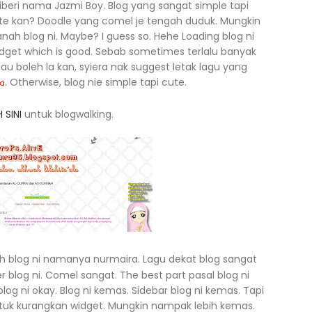
diberi nama Jazmi Boy. Blog yang sangat simple tapi
cute kan? Doodle yang comel je tengah duduk. Mungkin
h blog ni. Maybe? I guess so. Hehe Loading blog ni
idget which is good. Sebab sometimes terlalu banyak
lau boleh la kan, syiera nak suggest letak lagu yang
. Otherwise, blog nie simple tapi cute.
ja
 SINI
untuk blogwalking.
ah blog ni namanya nurmaira. Lagu dekat blog sangat
 blog ni. Comel sangat. The best part pasal blog ni
log ni okay. Blog ni kemas. Sidebar blog ni kemas. Tapi
tuk kurangkan widget. Mungkin nampak lebih kemas.