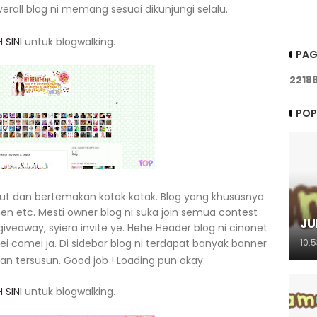
erall blog ni memang sesuai dikunjungi selalu.
 SINI
untuk blogwalking.
PAG
2
2
1
8
POP
ut dan bertemakan kotak kotak. Blog yang khususnya
en etc. Mesti owner blog ni suka join semua contest
JU
giveaway, syiera invite ye. Hehe Header blog ni cinonet
 comei ja. Di sidebar blog ni terdapat banyak banner
10:
n tersusun. Good job ! Loading pun okay.
 SINI
untuk blogwalking.