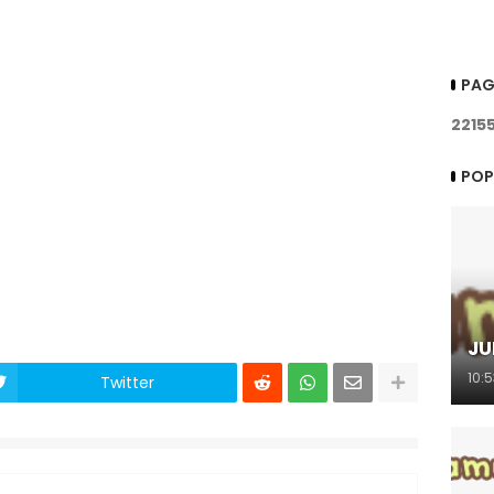
PAG
2
2
1
5
POP
JU
10:
Twitter