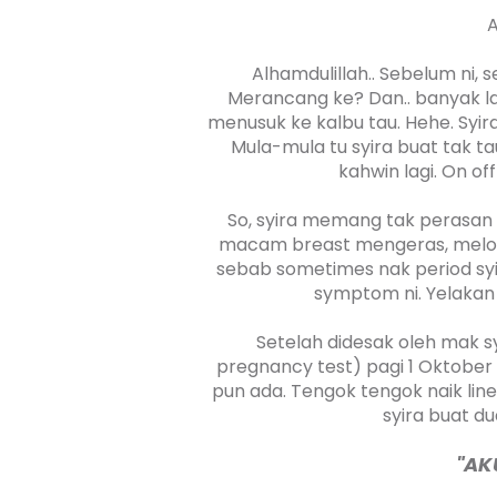
A
Alhamdulillah.. Sebelum ni, 
Merancang ke? Dan.. banyak l
menusuk ke kalbu tau. Hehe. Syir
Mula-mula tu syira buat tak ta
kahwin lagi. On of
So, syira memang tak perasan 
macam breast mengeras, meloya,
sebab sometimes nak period syi
symptom ni. Yelakan
Setelah didesak oleh mak syi
pregnancy test) pagi 1 Oktober 2
pun ada. Tengok tengok naik line
syira buat dua
"AK