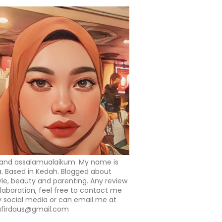
 and assalamualaikum. My name is
a. Based in Kedah. Blogged about
tyle, beauty and parenting. Any review
llaboration, feel free to contact me
 social media or can email me at
afirdaus@gmail.com