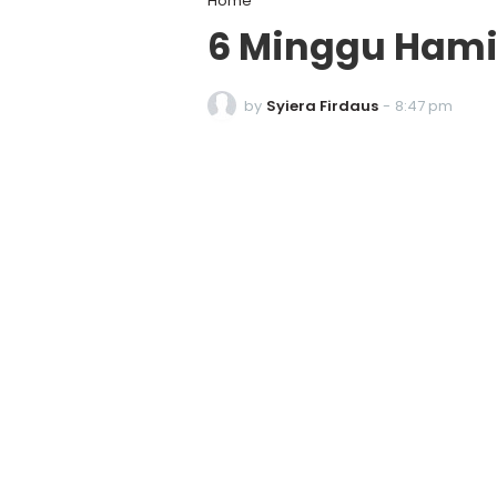
Home
6 Minggu Hamil
by
Syiera Firdaus
-
8:47 pm