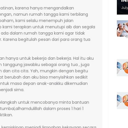
IN
ihatinan, karena hanya mengandalkan
July
orengan, namun rumah tangga kami terbilang
ih paham, kami selalu menempuh jalan
ib kami terapkan untuk menutupi aib dan segala
 ada dalam rumah tangga kami agar tidak
r. Karena begitulah pesan dari para orang tua
an hanya untuk bekerja dan bekerja. Hal itu aku
an tanggung jawabku sebagai orang tua , juga
 dan cita cita. Yah, mungkin dengan begitu
t berubah dan aku bisa menyisihkan sedikit
 untuk masa depan anak-anakku dikemudian
njadi sirna.
melangkah untuk mencobanya minta bantuan
tumbal,alhamdulillah dalam proses 1 hari 1
tikan.
h kemiskinan menjadi limpahan kekayaan secara