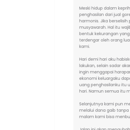
Meski hidup dalam kepr
penghasilan dari jual g
harmonis. Jika berselis
musyawarah. Hal itu waj
bentuk kekurangan yang
terdengar oleh orang lua
kami.
Hari demi hari aku habisk
lakukan, selain sadar ak
ingin menggapai harapan
ekonomi keluargaku dapa
uang penghasilanku itu
hari. Namun semua itu me
Selanjutnya kami pun 
melalui dana gaib tanpa 
malam kami bisa menbuk
Jalan ini akan menguba