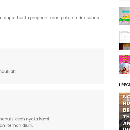
 dapat berita pregnant orang akan teriak sebab
dulillah
REC
NO
IN
HU
BR
TH
menulis kisah nyata kami
AN
n-teman disini.