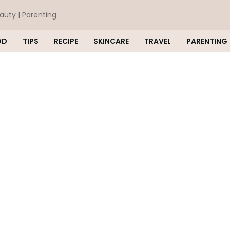
eauty | Parenting
OD
TIPS
RECIPE
SKINCARE
TRAVEL
PARENTING