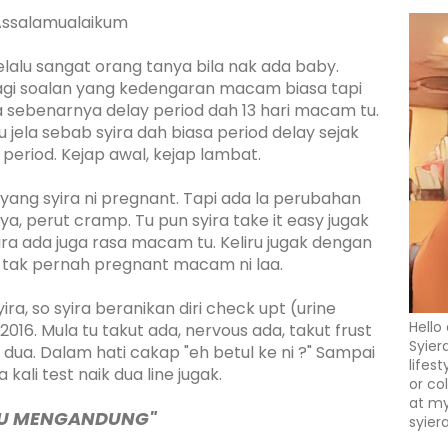
ssalamualaikum
selalu sangat orang tanya bila nak ada baby.
agi soalan yang kedengaran macam biasa tapi
a sebenarnya delay period dah 13 hari macam tu.
u jela sebab syira dah biasa period delay sejak
f period. Kejap awal, kejap lambat.
yang syira ni pregnant. Tapi ada la perubahan
 perut cramp. Tu pun syira take it easy jugak
ra ada juga rasa macam tu. Keliru jugak dengan
 tak pernah pregnant macam ni laa.
ra, so syira beranikan diri check upt (urine
Hello
016. Mula tu takut ada, nervous ada, takut frust
Syier
 dua. Dalam hati cakap "eh betul ke ni ?" Sampai
lifes
 kali test naik dua line jugak.
or co
at my
U MENGANDUNG"
syier