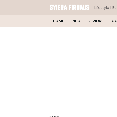
Lifestyle | B
HOME
INFO
REVIEW
FO