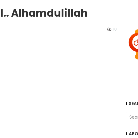
.. Alhamdulillah
10
SEA
ABO