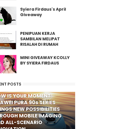
Syiera Firdaus's April
Giveaway
PENIPUAN KERJA
SAMBILAN MELIPAT
RISALAH DI RUMAH
MINI GIVEAWAY KCOLLY
BY SYIERA FIRDAUS
ENT POSTS
W IS YOUR MOMENT:
FO
AWEI PURA 90s SERIES
INGS NEW POSSIBILITIES
ROUGH MOBILE IMAGING
D ALL-SCENARIO